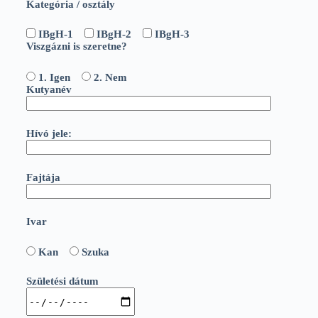
Kategória / osztály
IBgH-1
IBgH-2
IBgH-3
Viszgázni is szeretne?
1. Igen
2. Nem
Kutyanév
Hívó jele:
Fajtája
Ivar
Kan
Szuka
Születési dátum